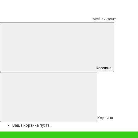
Показать: 48
25
Мой аккаунт
Показать: 48
50
75
100
Корзина
Сортировка: По умолчанию
Сортировка: По умолчанию
Сортировка: Название (А - Я)
Сортировка: Название (Я - А)
Сортировка: Цена (низкая > высокая)
Сортировка: Цена (высокая > низкая)
Корзина
Сортировка: Рейтинг (начиная с высокого)
Ваша корзина пуста!
Сортировка: Рейтинг (начиная с низкого)
Сортировка: Код Товара (А - Я)