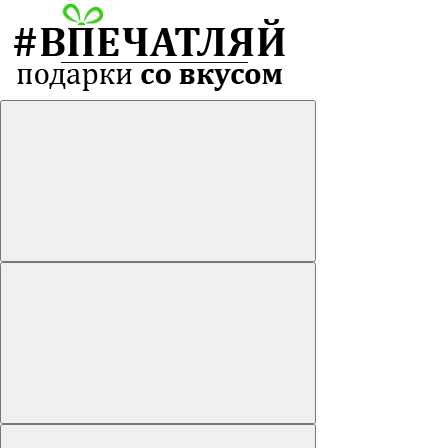
Главная
Мужские букеты
Букеты из клубники в шоколаде
Воздушные шары
Мужские букеты
Сладкие букеты
Букеты из конфет
Букеты из шоколадных роз
Фруктовые букеты
Букеты из сухофруктов
Подарочные наборы орехов и сухофруктов
Букеты из орехов
Съедобные букеты для женщин