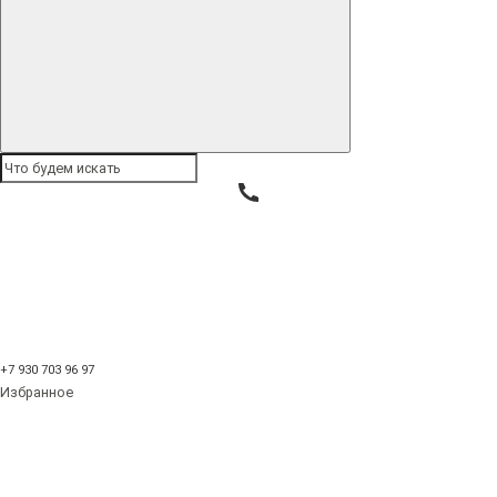
Букеты из ягод
Букеты из овощей
Сырные букеты
Корзины
Праздники
Букеты из рыбы
Букеты из рыбы в
Нижнем Новгороде
Сортировка: По умолчанию
Сортировка: По умолчанию
Название (А - Я)
Название (Я - А)
+7 930 703 96 97
Цена (низкая > высокая)
Избранное
Цена (высокая > низкая)
Рейтинг (начиная с высокого)
Рейтинг (начиная с низкого)
Код Товара (А - Я)
Код Товара (Я - А)