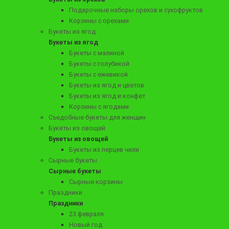
Мужской ящик с закусками «Отличный»
Подарочные наборы орехов и сухофруктов
Корзины с орехами
Букеты из ягод
Букеты из ягод
Букеты с малиной
Заказать
Букеты с голубикой
Букеты с ежевикой
Букеты из ягод и цветов
Букеты из ягод и конфет
Корзины с ягодами
Съедобные букеты для женщин
Букеты из овощей
Букеты из овощей
Букеты из перцев чили
Сырные букеты
Сырные букеты
Сырные корзины
Праздники
6390 ₽
Праздники
Подарочная композиция из закусок в ящике "Полный комплект"
23 февраля
Новый год