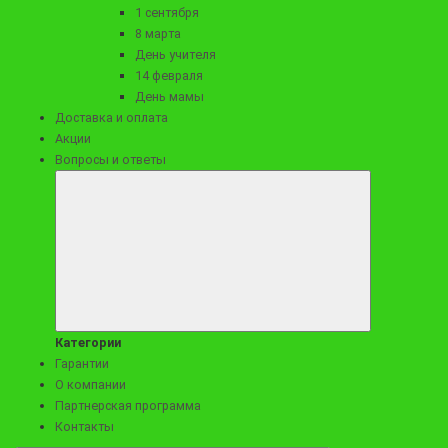
1 сентября
8 марта
Заказать
День учителя
14 февраля
День мамы
Доставка и оплата
Акции
Вопросы и ответы
4990 ₽
Категории
Букет из продуктов для мужчины "Джентльмен"
Гарантии
О компании
Партнерская программа
Контакты
Заказать